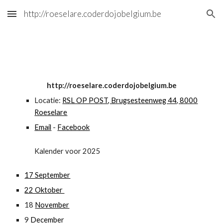
http://roeselare.coderdojobelgium.be
Skip to main content
Skip to navigation
http://roeselare.coderdojobelgium.be
Locatie:
RSL OP POST, Brugsesteenweg 44, 8000
Roeselare
Email
-
Facebook
Kalender voor 2025
17 September
22 Oktober
18
November
9
December